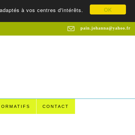
OK
adaptés à vos centres d'intérêts.
pain.johanna@yahoo.fr
FORMATIFS
CONTACT