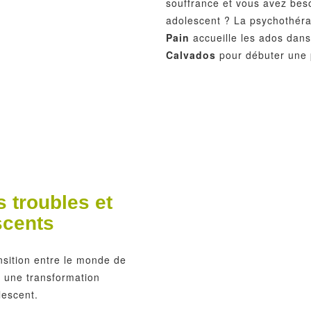
souffrance et vous avez bes
adolescent ? La psychothér
Pain
accueille les ados dans
Calvados
pour débuter une 
 troubles et
scents
nsition entre le monde de
r une transformation
lescent.