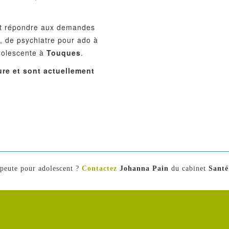
ut répondre aux demandes
e
, de psychiatre pour ado à
adolescente à
Touques
.
ure et sont actuellement
apeute pour adolescent ?
Contactez
Johanna Pain
du cabinet
Santé