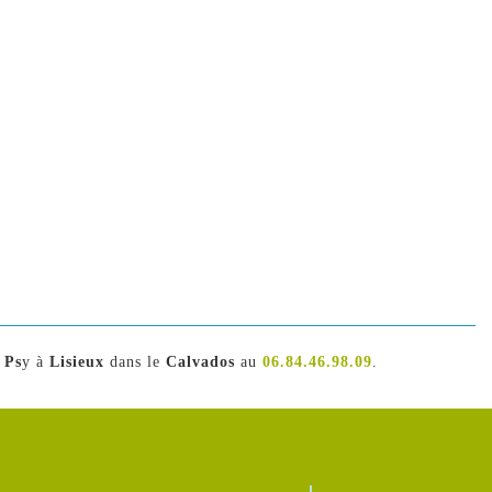
 Ps
y à
Lisieux
dans le
Calvados
au
06.84.46.98.09
.